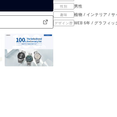
男性
性別
植物 / インテリア / 
趣味
WEB 6年 / グラフィッ
デザイン歴