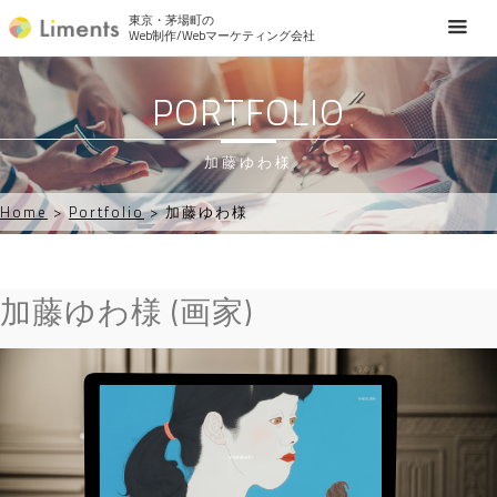
東京・茅場町の
Web制作/Webマーケティング会社
PORTFOLIO
加藤ゆわ様
Home
>
Portfolio
>
加藤ゆわ様
加藤ゆわ様
(画家)